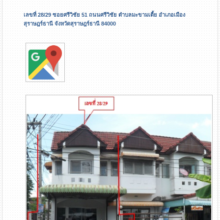
เลขที่ 28/29 ซอยศรีวิชัย 51 ถนนศรีวิชัย ตำบลมะขามเตี้ย อำเภอเมือง
สุราษฎร์ธานี จังหวัดสุราษฎร์ธานี 84000