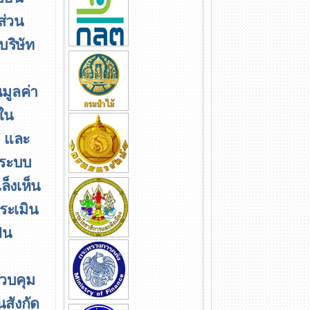
ส่วน
บริษัท
มูลค่า
าใน
า และ
ระบบ
ล็งเห็น
ระเมิน
ป็น
ควบคุม
สังกัด