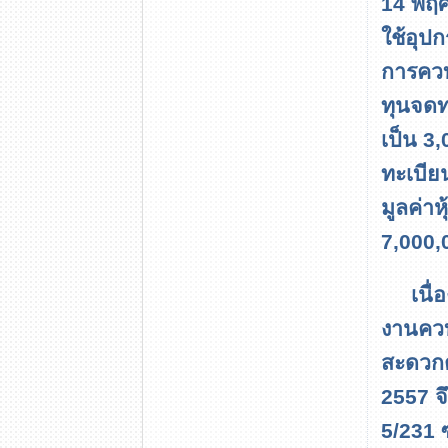
14 พฤศ
ใช้อุปก
การควบ
ทุนจดท
เป็น 3
ทะเบีย
มูลค่าห
7,000,
เนื
งานควบค
สะดวกต
2557 จึ
5
/231
ซ