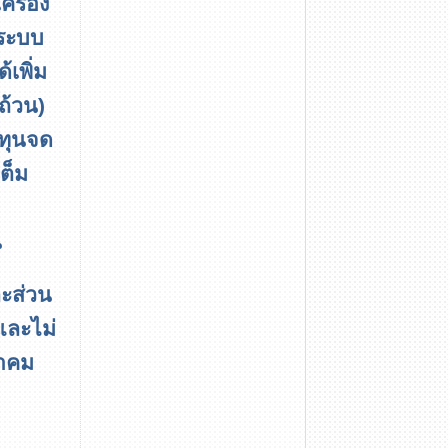
รื่อง
้ระบบ
เพิ่ม
ถ้วน)
มทุนจด
ต็ม
น
ละส่วน
และไม่
นาคม