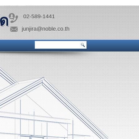
ัด
02-589-1441
junjira@noble.co.th