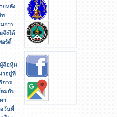
ายหลัง
ัท
รมการ
จึงได้
อร์ตี้
ถือหุ้น
อยู่ที่
ริการ
้อมกับ
าคา
อวันที่