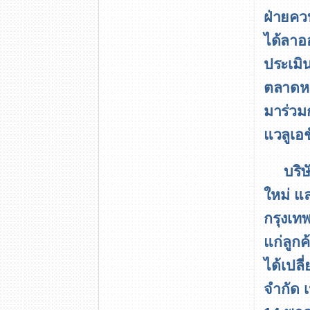
ฝ่ายคว
ได้ลาอ
ประเมิ
ตลาดหล
มาร่วมก
แวลูเอช
บริ
ใหม่ แล
กรุงเท
แก่ลูก
ได้เปลี
จำกัด เป